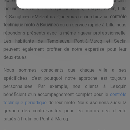
Notre centre intervient dans toute la zone autour de Ronchin,
incluant des villes telles que Bouvines, Lesquin, Fretin, Lille
et Sainghin-en-Mélantois. Que vous recherchiez un
contrôle
technique moto à Bouvines
ou un service rapide à Lille, nous
répondons présents avec la même rigueur professionnelle.
Les habitants de Templeuve, Pont-à-Marcq et Seclin
peuvent également profiter de notre expertise pour leur
deux-roues.
Nous sommes conscients que chaque ville a ses
spécificités, c’est pourquoi notre approche est toujours
personnalisée. Par exemple, nos clients à Lesquin
bénéficient d’un accompagnement complet pour le
contrôle
technique périodique
de leur moto. Nous assurons aussi la
gestion des contre-visites pour les motos des clients
situés à Fretin ou Pont-à-Marcq.