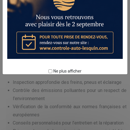
Service complet de contrôle technique moto
près de Ronchin
Nous proposons un service complet de
contrôle technique
moto
adapté à chaque type de moto, réalisé par des
techniciens qualifiés. Notre centre est équipé pour détecter
toutes les anomalies liées à la sécurité et à la conformité de
votre véhicule. En choisissant notre établissement, vous
bénéficiez d’un diagnostic précis et d’une prise en charge
rapide.
Ne plus afficher
Inspection approfondie des freins, pneus et éclairage
Contrôle des émissions polluantes pour un respect de
l’environnement
Vérification de la conformité aux normes françaises et
européennes
Conseils personnalisés pour l’entretien et la réparation