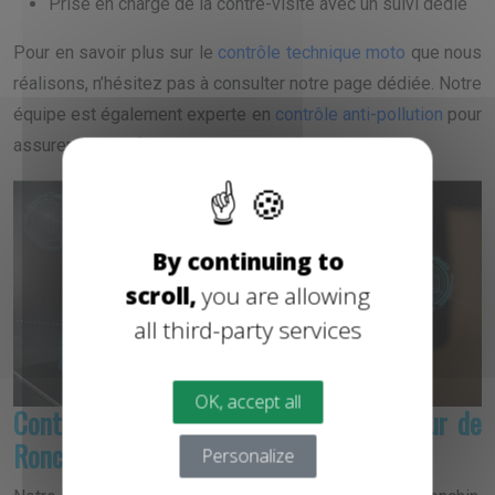
Prise en charge de la contre-visite avec un suivi dédié
Pour en savoir plus sur le
contrôle technique moto
que nous
réalisons, n’hésitez pas à consulter notre page dédiée. Notre
équipe est également experte en
contrôle anti-pollution
pour
assurer une conformité totale de votre moto.
X
By continuing to
scroll,
you are allowing
all third-party services
OK, accept all
Contrôle technique moto dans le secteur de
Ronchin et ses environs
Personalize