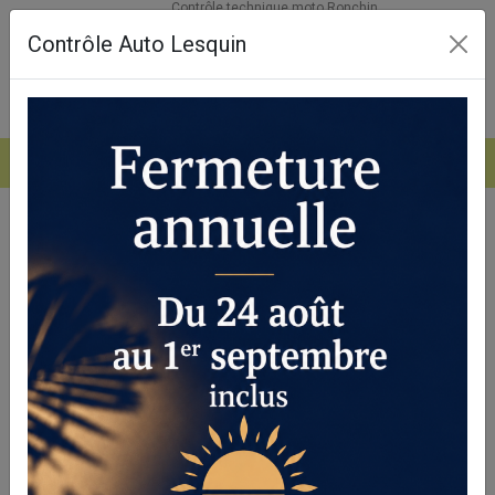
Contrôle technique moto Ronchin
Contrôle Auto Lesquin
03.20.35.91.95
Contrôle technique moto Ronchin : votre
sécurité avant tout
Notre société vous accompagne pour réaliser un
contrôle
technique moto Ronchin
fiable et rapide. Nous mettons un
point d’honneur à garantir la sécurité de votre deux-roues
tout en respectant les normes en vigueur. Que vous soyez à
Ronchin ou dans ses environs, notre expertise est à votre
service pour un service de qualité.