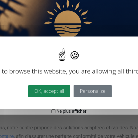
 essentiels, incluant la
age et de direction
 anti-pollution
site
votre véhicule
 to browse this website, you are allowing all thir
 dans le secteur des villes voisines
communes proches telles que Bouvines, Lesquin, Fretin, Lille et
OK, accept all
Personalize
e de contrôle pour votre véhicule à Lille, notre équipe est dispo
s besoins en contrôle technique autour de Templeuve et Pont-à-
Ne plus afficher
ns, notre centre propose des solutions adaptées et rapides. Nos
ontaire
, afin d’assurer une parfaite conformité de votre véhicule 