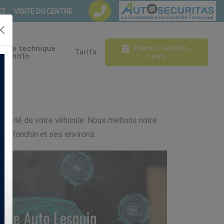
CT
VISITE DU CENTRE
Prenez rendez-
trôle technique
Tarifs
moto
vous
nformité de votre véhicule. Nous mettons notre
t à Ronchin et ses environs.