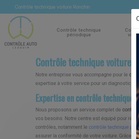
Contrôle technique voiture Ronchin
Contrôle technique
Contr
périodique
visit
Contrôle technique voiture R
Notre entreprise vous accompagne pour le
cont
expertise à votre service pour un diagnostic pré
Expertise en contrôle technique 
Nous proposons un service complet de
contrôl
vos besoins. Notre centre est équipé pour réali
contrôles, notamment le
contrôle technique pér
assurer la conformité de votre voiture. Grâce à 