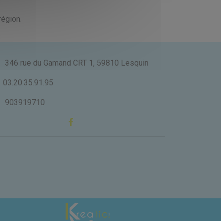
région.
346 rue du Gamand CRT 1, 59810 Lesquin
03.20.35.91.95
903919710