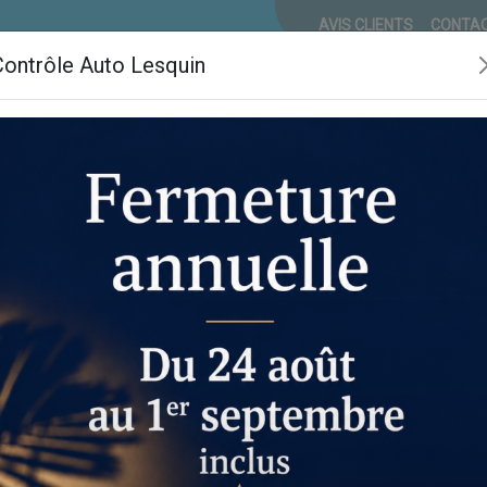
AVIS CLIENTS
CONTA
Contrôle Auto Lesquin
e-
Contrôle anti-
Contrôle
Con
e
pollution
volontaire
onchin : votre sécurité avant tout
rôle technique voiture Ronchin
, garantissant la sécurité et la co
cis et un suivi rigoureux, indispensable pour circuler sereinemen
automobile à Ronchin
e technique voiture
adapté à
ser différents types de
iodique
qui est obligatoire pour
nos interventions, vous