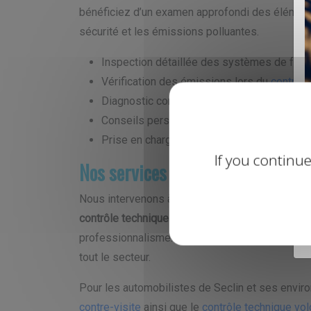
bénéficiez d’un examen approfondi des éléments
sécurité et les émissions polluantes.
Inspection détaillée des systèmes de frein
Vérification des émissions lors du
contrôle
Diagnostic complet pour éviter la contre-vi
Conseils personnalisés pour l’entretien de 
Prise en charge rapide et professionnelle
If you continue
Nos services autour de Ronchin et
Nous intervenons à Ronchin ainsi que dans les 
contrôle technique voiture à Lesquin
ou un centr
professionnalisme. Nous couvrons également le
tout le secteur.
Pour les automobilistes de Seclin et ses enviro
contre-visite
ainsi que le
contrôle technique vol