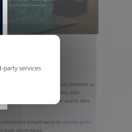
X
d-party services
 Sainghin-en-Mélantois. Que vous cherchiez un
nible pour répondre à vos attentes avec
Marcq, assurant un service de qualité dans
 prestations incluent aussi le
contrôle après
en toute circonstance.